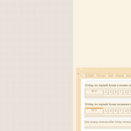
О МДС
Каталог
RSS
Форум
Кон
Отбор по первой букве в имени а
ВСЕ
А
Б
В
Г
Д
Отбор по первой букве названия 
ВСЕ
А
Б
В
Г
Д
Для поиска используйте inline телегр