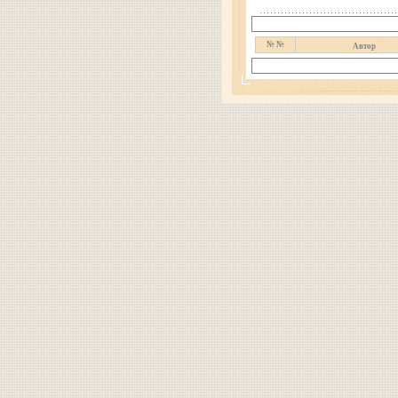
№ №
Автор