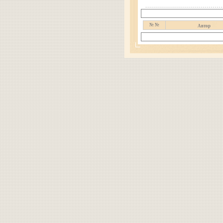
№ №
Автор