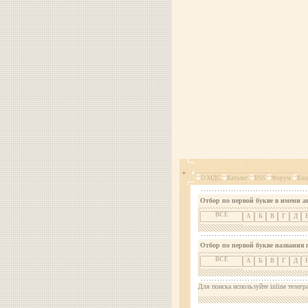
О МДС
Каталог
RSS
Форум
Кон
Отбор по первой букве в имени а
ВСЕ
А
Б
В
Г
Д
Отбор по первой букве названия 
ВСЕ
А
Б
В
Г
Д
Для поиска используйте inline телегр