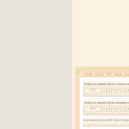
О МДС
Каталог
RSS
Форум
Кон
Отбор по первой букве в имени а
ВСЕ
А
Б
В
Г
Д
Отбор по первой букве названия 
ВСЕ
А
Б
В
Г
Д
Для поиска используйте inline телегр