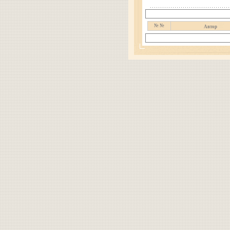
№ №
Автор