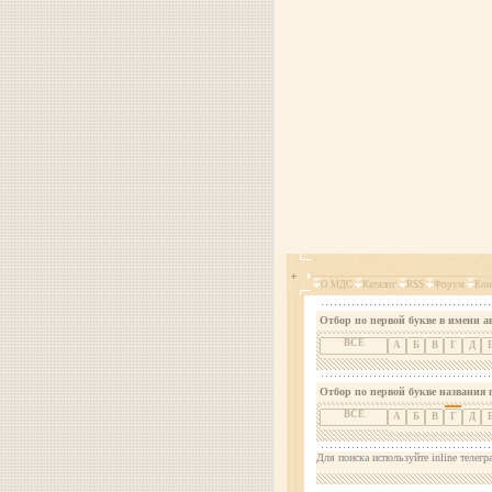
О МДС
Каталог
RSS
Форум
Кон
Отбор по первой букве в имени а
ВСЕ
А
Б
В
Г
Д
Отбор по первой букве названия 
ВСЕ
А
Б
В
Г
Д
Для поиска используйте inline телегр