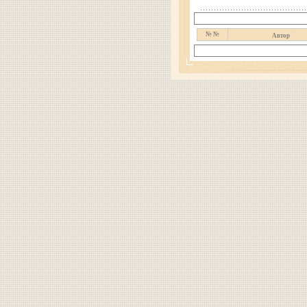
№ №
Автор