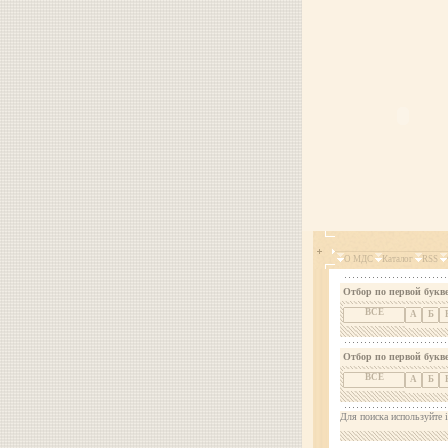
О МДС
Каталог
RSS
Отбор по первой букве
ВСЕ
А
Б
Отбор по первой букв
ВСЕ
А
Б
Для поиска используйте i