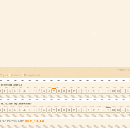
Четверг, 06
Форум
Контакты
Пожертвовать
 в имени автора
В
Г
Д
Е
Ё
Ж
З
И
Й
К
Л
М
Н
О
П
Р
С
Т
У
Ф
Х
Ц
Ч
Ш
Щ
Ь
Ы
е названия произведения
В
Г
Д
Е
Ё
Ж
З
И
Й
К
Л
М
Н
О
П
Р
С
Т
У
Ф
Х
Ц
Ч
Ш
Щ
Ь
Ы
nline телеграм бота:
@mds_club_bot