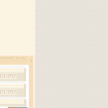
 августа 2026 г.
00:54:48
Ъ
Э
Ю
Я
Ъ
Э
Ю
Я