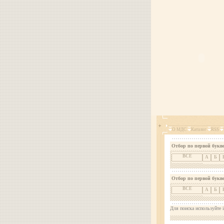
О МДС
Каталог
RSS
Отбор по первой букве
ВСЕ
А
Б
Отбор по первой букв
ВСЕ
А
Б
Для поиска используйте i