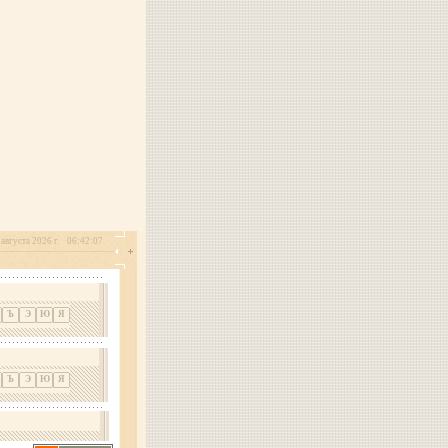
августа 2026 г.
06:42:07
Ъ
Э
Ю
Я
Ъ
Э
Ю
Я