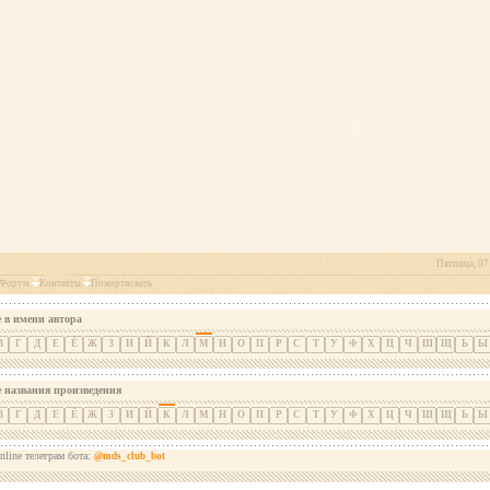
Пятница, 07 
Форум
Контакты
Пожертвовать
 в имени автора
В
Г
Д
Е
Ё
Ж
З
И
Й
К
Л
М
Н
О
П
Р
С
Т
У
Ф
Х
Ц
Ч
Ш
Щ
Ь
Ы
е названия произведения
В
Г
Д
Е
Ё
Ж
З
И
Й
К
Л
М
Н
О
П
Р
С
Т
У
Ф
Х
Ц
Ч
Ш
Щ
Ь
Ы
nline телеграм бота:
@mds_club_bot