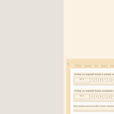
О МДС
Каталог
RSS
Форум
Кон
Отбор по первой букве в имени а
ВСЕ
А
Б
В
Г
Д
Отбор по первой букве названия 
ВСЕ
А
Б
В
Г
Д
Для поиска используйте inline телегр