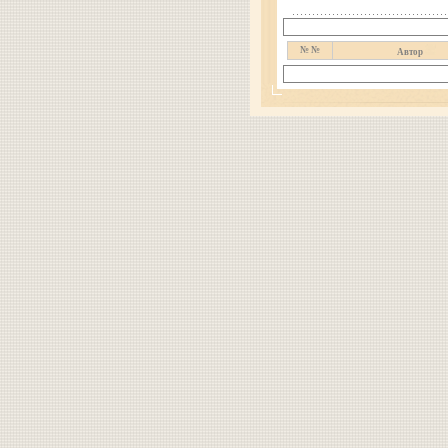
№ №
Автор