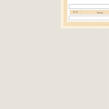
№ №
Автор