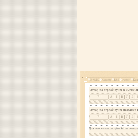
О МДС
Каталог
RSS
Форум
Кон
Отбор по первой букве в имени а
ВСЕ
А
Б
В
Г
Д
Отбор по первой букве названия 
ВСЕ
А
Б
В
Г
Д
Для поиска используйте inline телегр