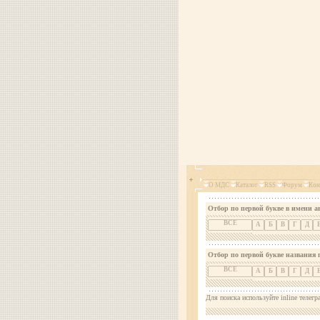
О МДС
Каталог
RSS
Форум
Кон
Отбор по первой букве в имени а
ВСЕ
А
Б
В
Г
Д
Отбор по первой букве названия 
ВСЕ
А
Б
В
Г
Д
Для поиска используйте inline телегр