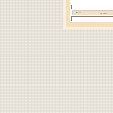
№ №
Автор