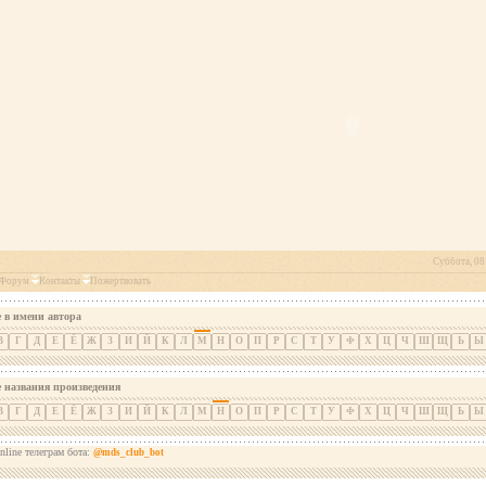
Суббота, 08 
Форум
Контакты
Пожертвовать
 в имени автора
В
Г
Д
Е
Ё
Ж
З
И
Й
К
Л
М
Н
О
П
Р
С
Т
У
Ф
Х
Ц
Ч
Ш
Щ
Ь
Ы
е названия произведения
В
Г
Д
Е
Ё
Ж
З
И
Й
К
Л
М
Н
О
П
Р
С
Т
У
Ф
Х
Ц
Ч
Ш
Щ
Ь
Ы
nline телеграм бота:
@mds_club_bot