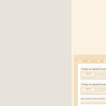
О МДС
Каталог
RSS
Отбор по первой букве
ВСЕ
А
Б
Отбор по первой букв
ВСЕ
А
Б
Для поиска используйте i