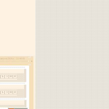
августа 2026 г.
11:40:01
Ъ
Э
Ю
Я
Ъ
Э
Ю
Я