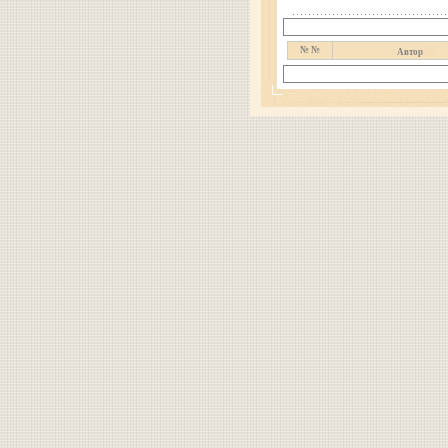
№ №
Автор