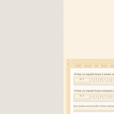
О МДС
Каталог
RSS
Форум
Кон
Отбор по первой букве в имени а
ВСЕ
А
Б
В
Г
Д
Отбор по первой букве названия 
ВСЕ
А
Б
В
Г
Д
Для поиска используйте inline телегр