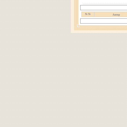
№ №
Автор