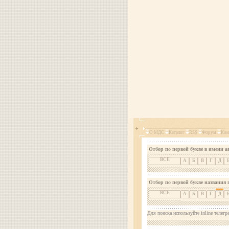
О МДС
Каталог
RSS
Форум
Кон
Отбор по первой букве в имени а
ВСЕ
А
Б
В
Г
Д
Отбор по первой букве названия 
ВСЕ
А
Б
В
Г
Д
Для поиска используйте inline телегр