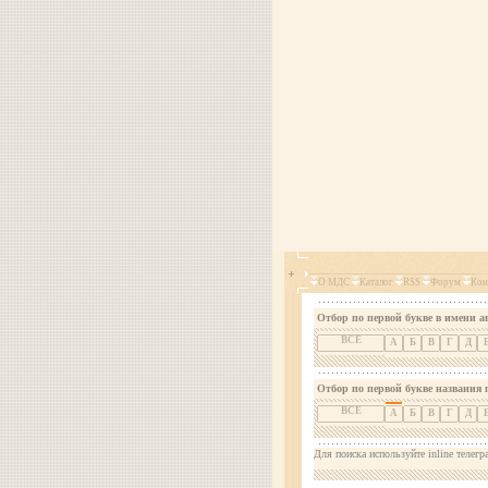
О МДС
Каталог
RSS
Форум
Кон
Отбор по первой букве в имени а
ВСЕ
А
Б
В
Г
Д
Отбор по первой букве названия 
ВСЕ
А
Б
В
Г
Д
Для поиска используйте inline телегр