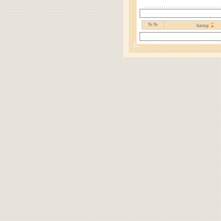
№ №
Автор