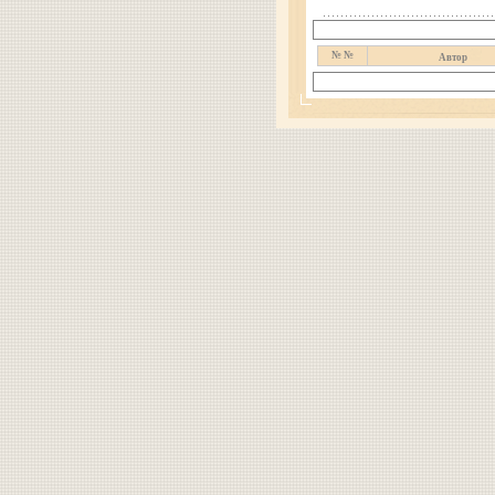
№ №
Автор