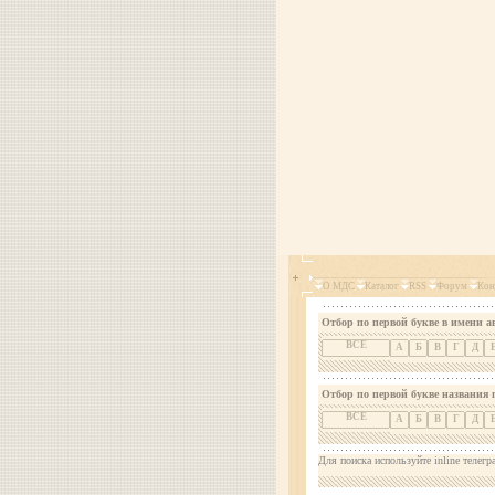
О МДС
Каталог
RSS
Форум
Кон
Отбор по первой букве в имени а
ВСЕ
А
Б
В
Г
Д
Отбор по первой букве названия 
ВСЕ
А
Б
В
Г
Д
Для поиска используйте inline телегр