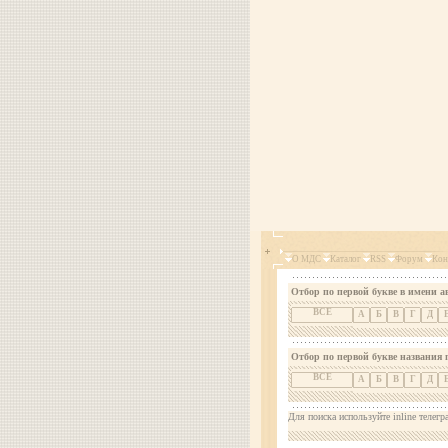
О МДС
Каталог
RSS
Форум
Кон
Отбор по первой букве в имени а
ВСЕ
А
Б
В
Г
Д
Отбор по первой букве названия 
ВСЕ
А
Б
В
Г
Д
Для поиска используйте inline телегр