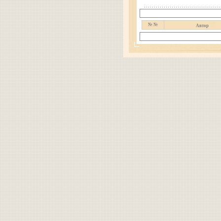
№ №
Автор