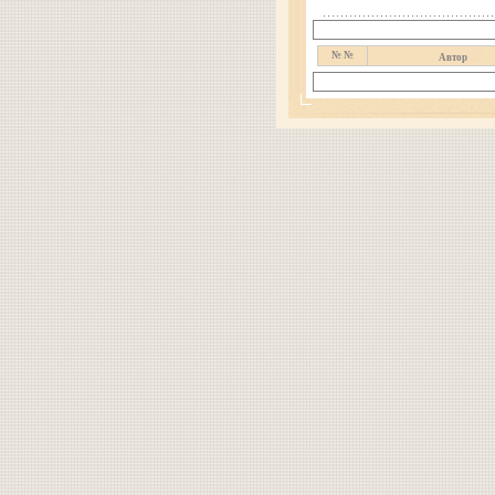
№ №
Автор