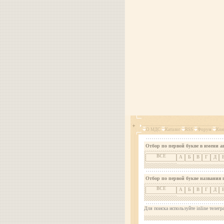
О МДС
Каталог
RSS
Форум
Кон
Отбор по первой букве в имени а
ВСЕ
А
Б
В
Г
Д
Отбор по первой букве названия 
ВСЕ
А
Б
В
Г
Д
Для поиска используйте inline телегр