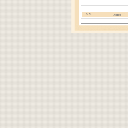
№ №
Автор