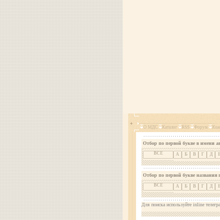
О МДС
Каталог
RSS
Форум
Кон
Отбор по первой букве в имени а
ВСЕ
А
Б
В
Г
Д
Отбор по первой букве названия 
ВСЕ
А
Б
В
Г
Д
Для поиска используйте inline телегр