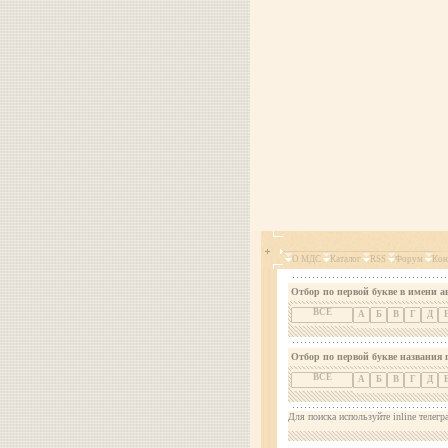
О МДС
Каталог
RSS
Форум
Кон
Отбор по первой букве в имени а
ВСЕ
А
Б
В
Г
Д
Отбор по первой букве названия 
ВСЕ
А
Б
В
Г
Д
Для поиска используйте inline телегр