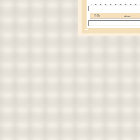
№ №
Автор