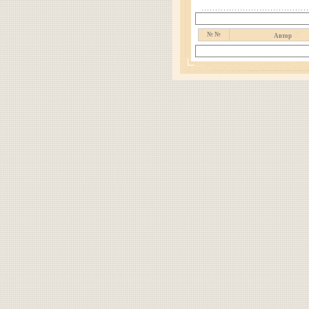
№ №
Автор