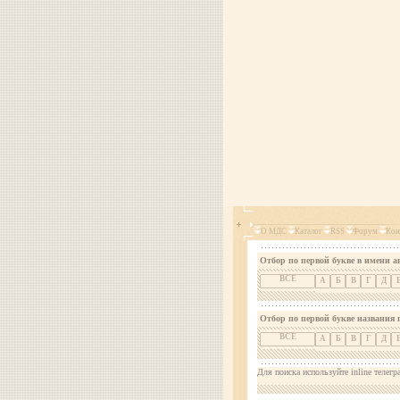
О МДС
Каталог
RSS
Форум
Кон
Отбор по первой букве в имени а
ВСЕ
А
Б
В
Г
Д
Отбор по первой букве названия 
ВСЕ
А
Б
В
Г
Д
Для поиска используйте inline телегр