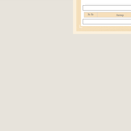
№ №
Автор