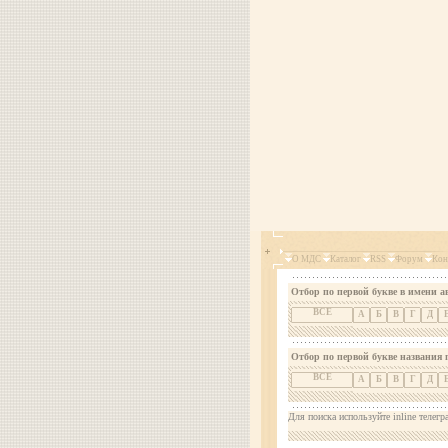
О МДС
Каталог
RSS
Форум
Кон
Отбор по первой букве в имени а
ВСЕ
А
Б
В
Г
Д
Отбор по первой букве названия 
ВСЕ
А
Б
В
Г
Д
Для поиска используйте inline телегр