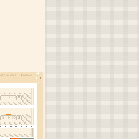
августа 2026 г.
18:55:03
Ъ
Э
Ю
Я
Ъ
Э
Ю
Я