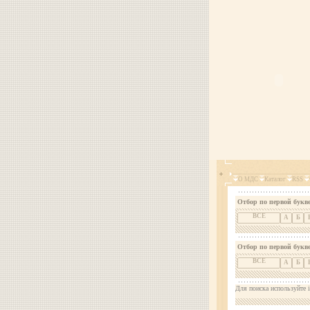
О МДС
Каталог
RSS
Отбор по первой букве
ВСЕ
А
Б
Отбор по первой букв
ВСЕ
А
Б
Для поиска используйте i