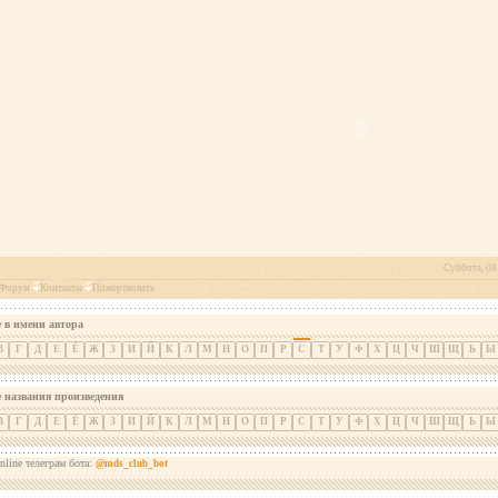
Суббота, 08 
Форум
Контакты
Пожертвовать
 в имени автора
В
Г
Д
Е
Ё
Ж
З
И
Й
К
Л
М
Н
О
П
Р
С
Т
У
Ф
Х
Ц
Ч
Ш
Щ
Ь
Ы
е названия произведения
В
Г
Д
Е
Ё
Ж
З
И
Й
К
Л
М
Н
О
П
Р
С
Т
У
Ф
Х
Ц
Ч
Ш
Щ
Ь
Ы
nline телеграм бота:
@mds_club_bot