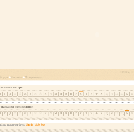
Пятница, 07 
Форум
Контакты
Пожертвовать
 в имени автора
В
Г
Д
Е
Ё
Ж
З
И
Й
К
Л
М
Н
О
П
Р
С
Т
У
Ф
Х
Ц
Ч
Ш
Щ
Ь
Ы
е названия произведения
В
Г
Д
Е
Ё
Ж
З
И
Й
К
Л
М
Н
О
П
Р
С
Т
У
Ф
Х
Ц
Ч
Ш
Щ
Ь
Ы
nline телеграм бота:
@mds_club_bot