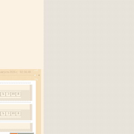
августа 2026 г.
02:56:48
Ъ
Э
Ю
Я
Ъ
Э
Ю
Я