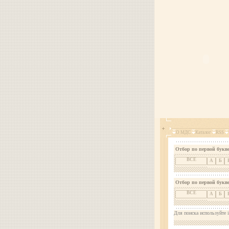
О МДС
Каталог
RSS
Отбор по первой букве
ВСЕ
А
Б
Отбор по первой букв
ВСЕ
А
Б
Для поиска используйте i