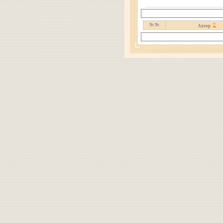
№ №
Автор