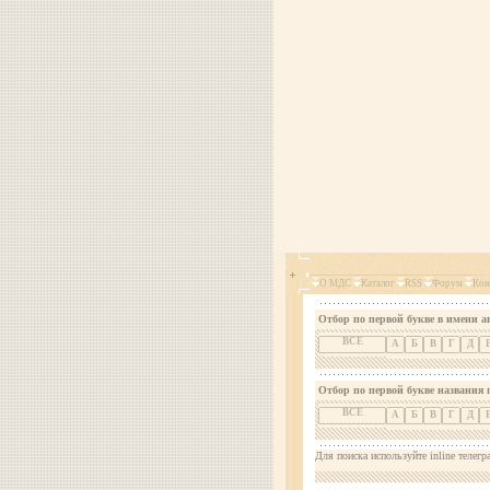
О МДС
Каталог
RSS
Форум
Кон
Отбор по первой букве в имени а
ВСЕ
А
Б
В
Г
Д
Отбор по первой букве названия 
ВСЕ
А
Б
В
Г
Д
Для поиска используйте inline телегр