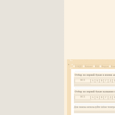
О МДС
Каталог
RSS
Форум
Кон
Отбор по первой букве в имени а
ВСЕ
А
Б
В
Г
Д
Отбор по первой букве названия 
ВСЕ
А
Б
В
Г
Д
Для поиска используйте inline телегр