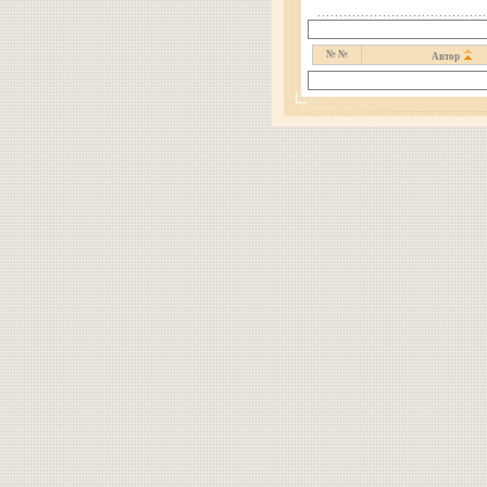
№ №
Автор