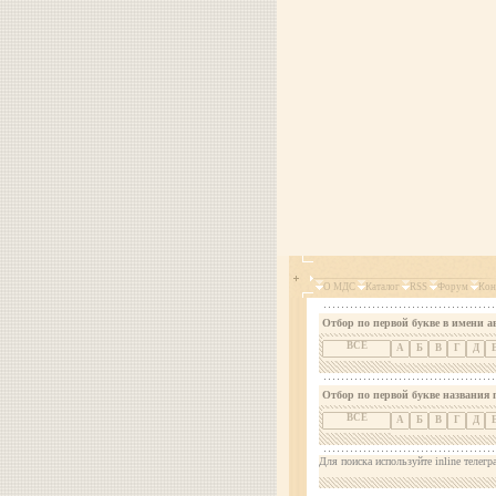
О МДС
Каталог
RSS
Форум
Кон
Отбор по первой букве в имени а
ВСЕ
А
Б
В
Г
Д
Отбор по первой букве названия 
ВСЕ
А
Б
В
Г
Д
Для поиска используйте inline телегр