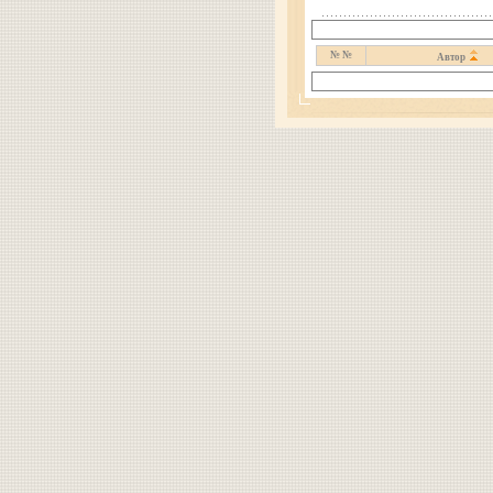
№ №
Автор