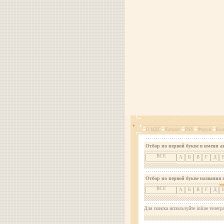
О МДС
Каталог
RSS
Форум
Кон
Отбор по первой букве в имени а
ВСЕ
А
Б
В
Г
Д
Отбор по первой букве названия 
ВСЕ
А
Б
В
Г
Д
Для поиска используйте inline телегр