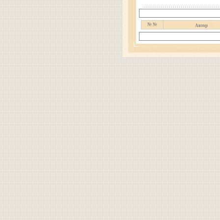
№ №
Автор