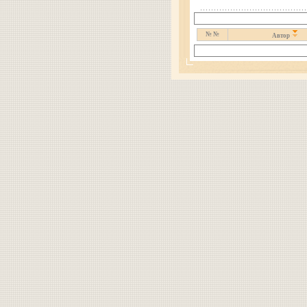
№ №
Автор