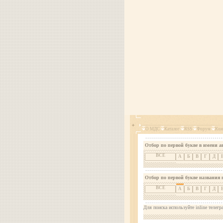
О МДС
Каталог
RSS
Форум
Кон
Отбор по первой букве в имени а
ВСЕ
А
Б
В
Г
Д
Отбор по первой букве названия 
ВСЕ
А
Б
В
Г
Д
Для поиска используйте inline телегр