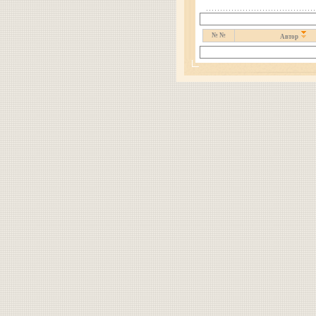
№ №
Автор