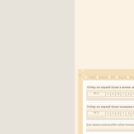
О МДС
Каталог
RSS
Форум
Кон
Отбор по первой букве в имени а
ВСЕ
А
Б
В
Г
Д
Отбор по первой букве названия 
ВСЕ
А
Б
В
Г
Д
Для поиска используйте inline телегр