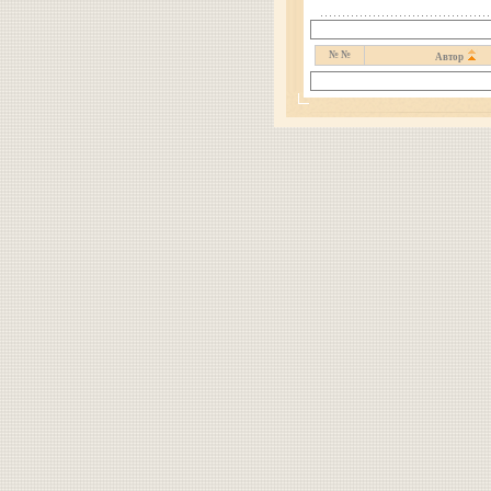
№ №
Автор