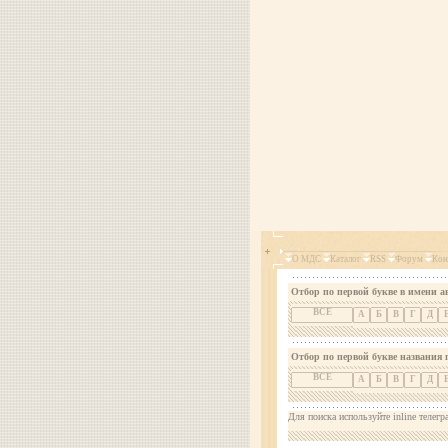
О МДС
Каталог
RSS
Форум
Кон
Отбор по первой букве в имени а
ВСЕ
А
Б
В
Г
Д
Отбор по первой букве названия 
ВСЕ
А
Б
В
Г
Д
Для поиска используйте inline телегр