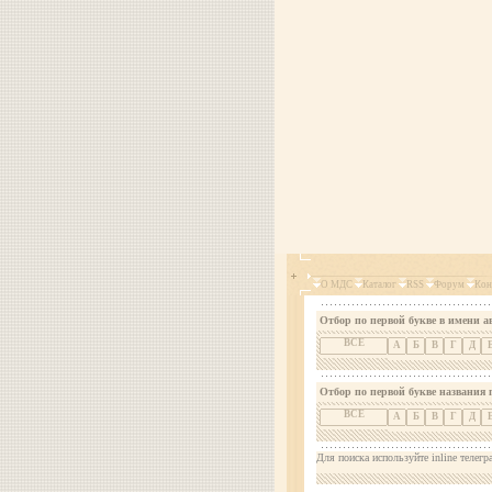
О МДС
Каталог
RSS
Форум
Кон
Отбор по первой букве в имени а
ВСЕ
А
Б
В
Г
Д
Отбор по первой букве названия 
ВСЕ
А
Б
В
Г
Д
Для поиска используйте inline телегр