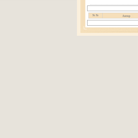
№ №
Автор