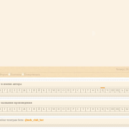
Четверг, 06
Форум
Контакты
Пожертвовать
 в имени автора
В
Г
Д
Е
Ё
Ж
З
И
Й
К
Л
М
Н
О
П
Р
С
Т
У
Ф
Х
Ц
Ч
Ш
Щ
Ь
Ы
е названия произведения
В
Г
Д
Е
Ё
Ж
З
И
Й
К
Л
М
Н
О
П
Р
С
Т
У
Ф
Х
Ц
Ч
Ш
Щ
Ь
Ы
nline телеграм бота:
@mds_club_bot