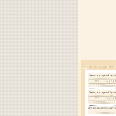
О МДС
Каталог
RSS
Отбор по первой букве
ВСЕ
А
Б
Отбор по первой букв
ВСЕ
А
Б
Для поиска используйте i