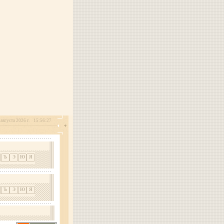
 августа 2026 г.
15:56:27
Ъ
Э
Ю
Я
Ъ
Э
Ю
Я