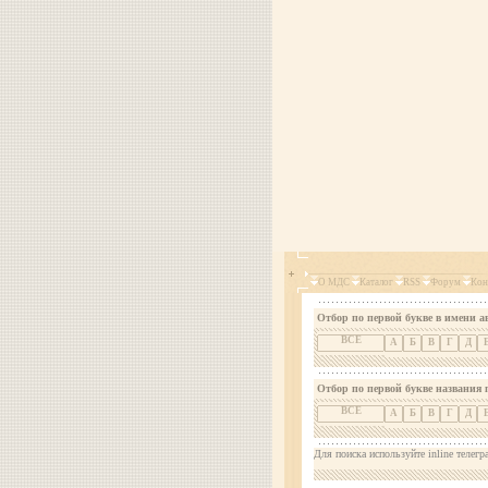
О МДС
Каталог
RSS
Форум
Кон
Отбор по первой букве в имени а
ВСЕ
А
Б
В
Г
Д
Отбор по первой букве названия 
ВСЕ
А
Б
В
Г
Д
Для поиска используйте inline телегр