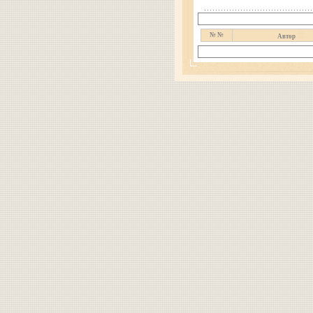
№ №
Автор