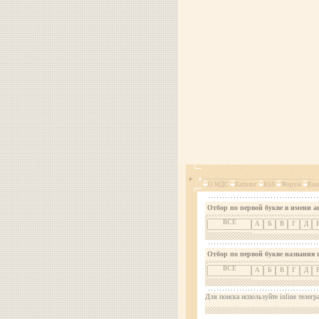
О МДС
Каталог
RSS
Форум
Кон
Отбор по первой букве в имени а
ВСЕ
А
Б
В
Г
Д
Отбор по первой букве названия 
ВСЕ
А
Б
В
Г
Д
Для поиска используйте inline телегр