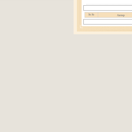
№ №
Автор