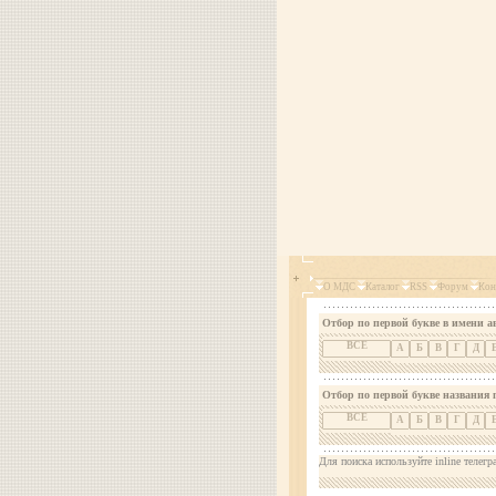
О МДС
Каталог
RSS
Форум
Кон
Отбор по первой букве в имени а
ВСЕ
А
Б
В
Г
Д
Отбор по первой букве названия 
ВСЕ
А
Б
В
Г
Д
Для поиска используйте inline телегр