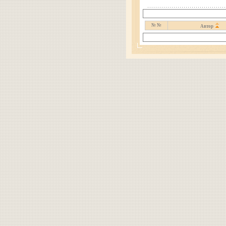
№ №
Автор