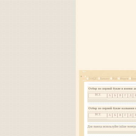
О МДС
Каталог
RSS
Форум
Кон
Отбор по первой букве в имени а
ВСЕ
А
Б
В
Г
Д
Отбор по первой букве названия 
ВСЕ
А
Б
В
Г
Д
Для поиска используйте inline телегр