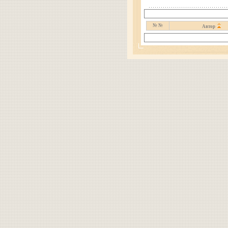
№ №
Автор