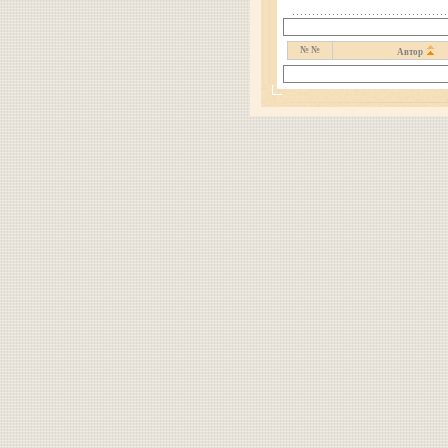
№ №
Автор