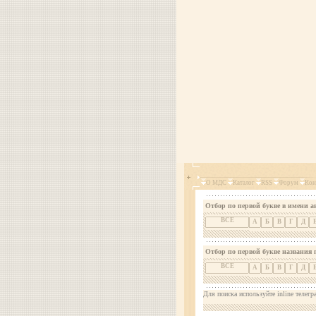
О МДС
Каталог
RSS
Форум
Кон
Отбор по первой букве в имени а
ВСЕ
А
Б
В
Г
Д
Отбор по первой букве названия 
ВСЕ
А
Б
В
Г
Д
Для поиска используйте inline телегр