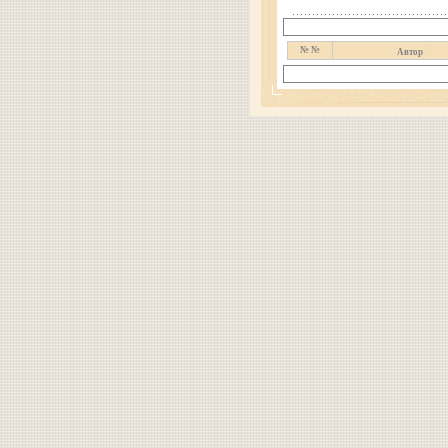
№ №
Автор