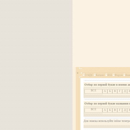
О МДС
Каталог
RSS
Форум
Кон
Отбор по первой букве в имени а
ВСЕ
А
Б
В
Г
Д
Отбор по первой букве названия 
ВСЕ
А
Б
В
Г
Д
Для поиска используйте inline телегр