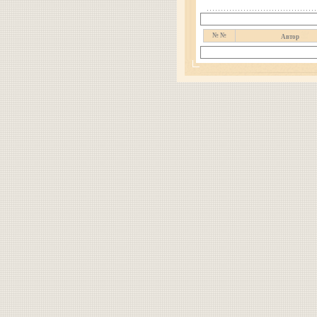
№ №
Автор