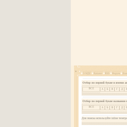
О МДС
Каталог
RSS
Форум
Кон
Отбор по первой букве в имени а
ВСЕ
А
Б
В
Г
Д
Отбор по первой букве названия 
ВСЕ
А
Б
В
Г
Д
Для поиска используйте inline телегр