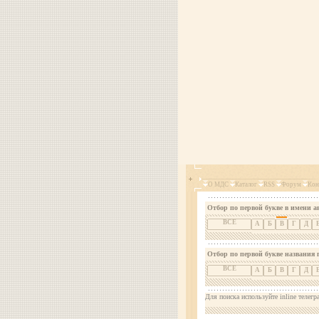
О МДС
Каталог
RSS
Форум
Кон
Отбор по первой букве в имени а
ВСЕ
А
Б
В
Г
Д
Отбор по первой букве названия 
ВСЕ
А
Б
В
Г
Д
Для поиска используйте inline телегр