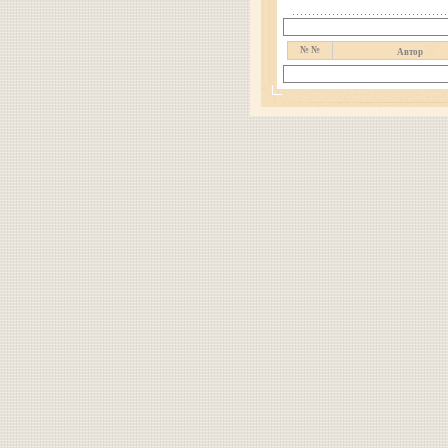
№ №
Автор