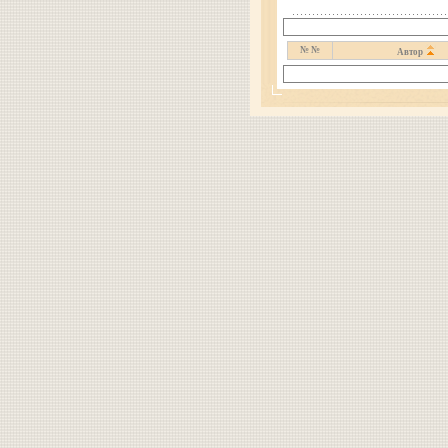
№ №
Автор