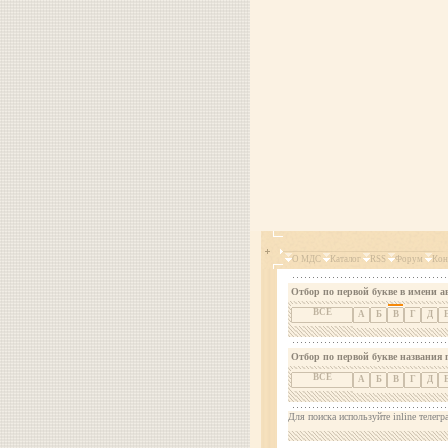
О МДС
Каталог
RSS
Форум
Кон
Отбор по первой букве в имени а
ВСЕ
А
Б
В
Г
Д
Отбор по первой букве названия 
ВСЕ
А
Б
В
Г
Д
Для поиска используйте inline телегр