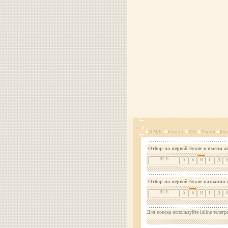
О МДС
Каталог
RSS
Форум
Кон
Отбор по первой букве в имени а
ВСЕ
А
Б
В
Г
Д
Отбор по первой букве названия 
ВСЕ
А
Б
В
Г
Д
Для поиска используйте inline телегр