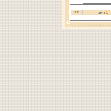
№ №
Автор