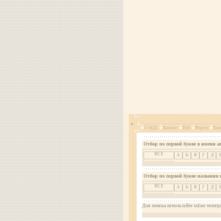
О МДС
Каталог
RSS
Форум
Кон
Отбор по первой букве в имени а
ВСЕ
А
Б
В
Г
Д
Отбор по первой букве названия 
ВСЕ
А
Б
В
Г
Д
Для поиска используйте inline телегр