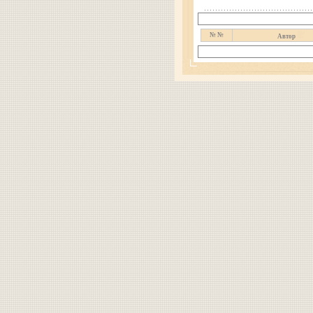
№ №
Автор