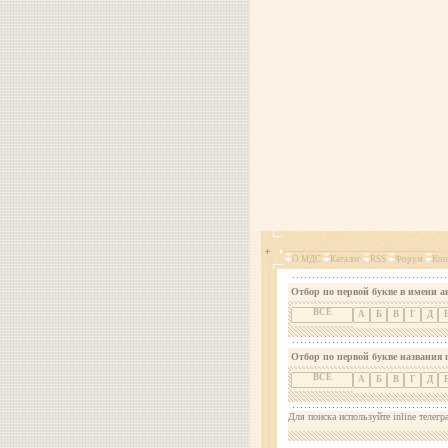
О МДС
Каталог
RSS
Форум
Кон
Отбор по первой букве в имени а
ВСЕ
А
Б
В
Г
Д
Отбор по первой букве названия 
ВСЕ
А
Б
В
Г
Д
Для поиска используйте inline телегр