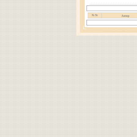
№ №
Автор