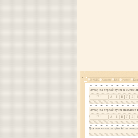
О МДС
Каталог
RSS
Форум
Кон
Отбор по первой букве в имени а
ВСЕ
А
Б
В
Г
Д
Отбор по первой букве названия 
ВСЕ
А
Б
В
Г
Д
Для поиска используйте inline телегр