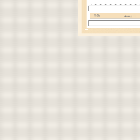
№ №
Автор