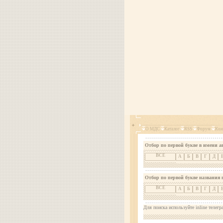
О МДС
Каталог
RSS
Форум
Кон
Отбор по первой букве в имени а
ВСЕ
А
Б
В
Г
Д
Отбор по первой букве названия 
ВСЕ
А
Б
В
Г
Д
Для поиска используйте inline телегр