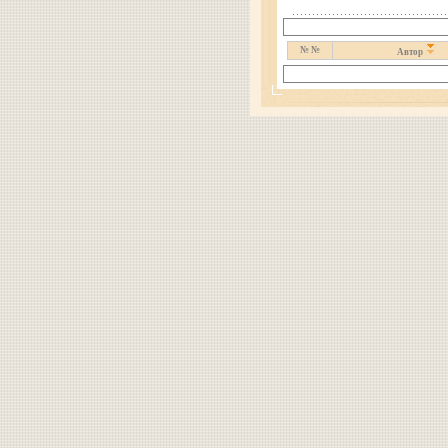
№ №
Автор