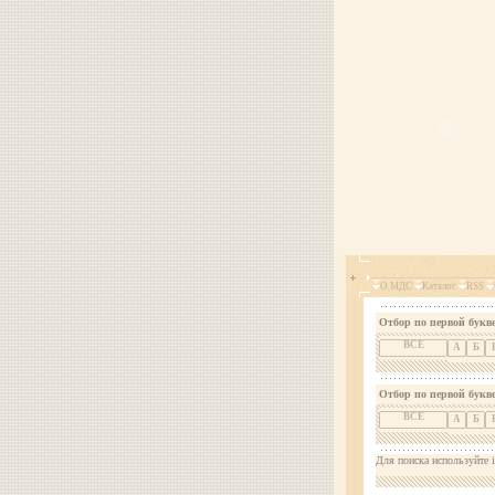
О МДС
Каталог
RSS
Отбор по первой букве
ВСЕ
А
Б
Отбор по первой букв
ВСЕ
А
Б
Для поиска используйте i