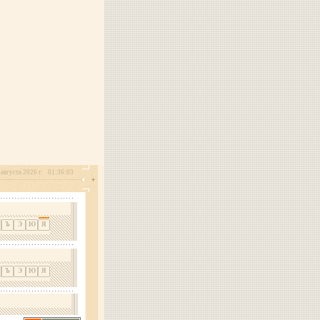
августа 2026 г.
01:36:03
Ъ
Э
Ю
Я
Ъ
Э
Ю
Я