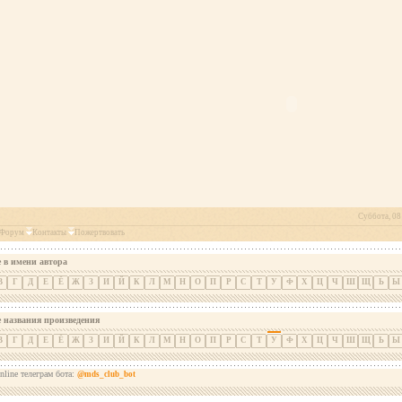
Суббота, 08 
Форум
Контакты
Пожертвовать
 в имени автора
В
Г
Д
Е
Ё
Ж
З
И
Й
К
Л
М
Н
О
П
Р
С
Т
У
Ф
Х
Ц
Ч
Ш
Щ
Ь
Ы
е названия произведения
В
Г
Д
Е
Ё
Ж
З
И
Й
К
Л
М
Н
О
П
Р
С
Т
У
Ф
Х
Ц
Ч
Ш
Щ
Ь
Ы
nline телеграм бота:
@mds_club_bot