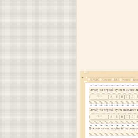
О МДС
Каталог
RSS
Форум
Кон
Отбор по первой букве в имени а
ВСЕ
А
Б
В
Г
Д
Отбор по первой букве названия 
ВСЕ
А
Б
В
Г
Д
Для поиска используйте inline телегр