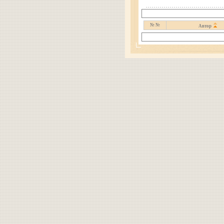
№ №
Автор