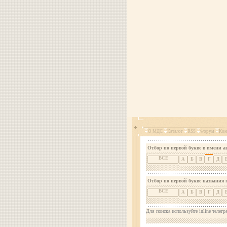
О МДС
Каталог
RSS
Форум
Кон
Отбор по первой букве в имени а
ВСЕ
А
Б
В
Г
Д
Отбор по первой букве названия 
ВСЕ
А
Б
В
Г
Д
Для поиска используйте inline телегр