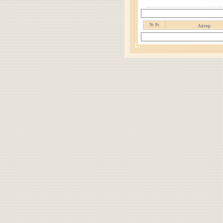
№ №
Автор