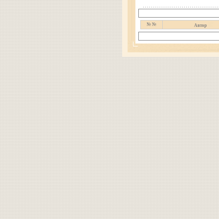
№ №
Автор