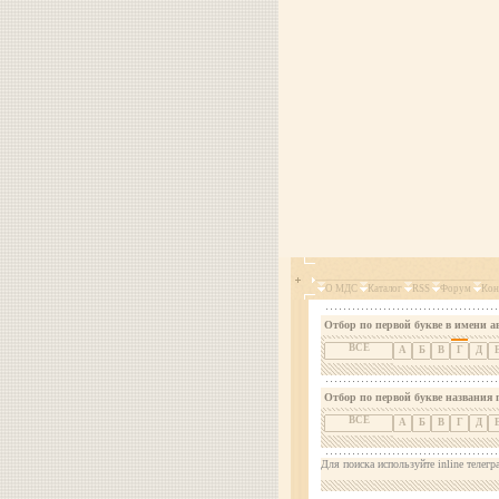
О МДС
Каталог
RSS
Форум
Кон
Отбор по первой букве в имени а
ВСЕ
А
Б
В
Г
Д
Отбор по первой букве названия 
ВСЕ
А
Б
В
Г
Д
Для поиска используйте inline телегр