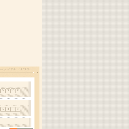
августа 2026 г.
11:53:58
Ъ
Э
Ю
Я
Ъ
Э
Ю
Я