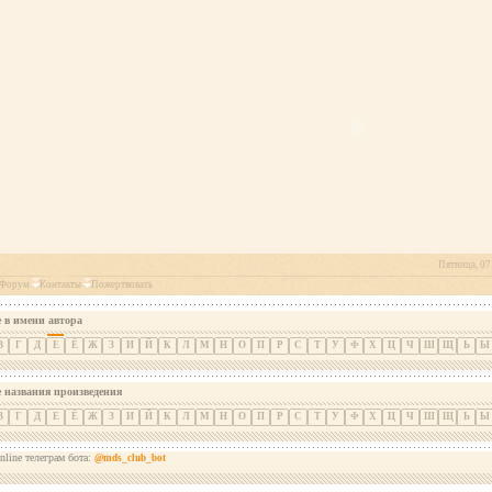
Пятница, 07 
Форум
Контакты
Пожертвовать
 в имени автора
В
Г
Д
Е
Ё
Ж
З
И
Й
К
Л
М
Н
О
П
Р
С
Т
У
Ф
Х
Ц
Ч
Ш
Щ
Ь
Ы
е названия произведения
В
Г
Д
Е
Ё
Ж
З
И
Й
К
Л
М
Н
О
П
Р
С
Т
У
Ф
Х
Ц
Ч
Ш
Щ
Ь
Ы
nline телеграм бота:
@mds_club_bot