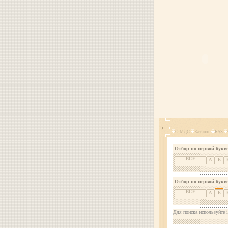
О МДС
Каталог
RSS
Отбор по первой букве
ВСЕ
А
Б
Отбор по первой букв
ВСЕ
А
Б
Для поиска используйте i